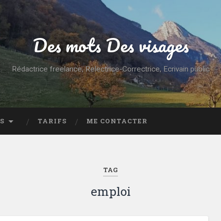
Des mots Des visages
Rédactrice freelance, Relectrice-Correctrice, Ecrivain public
S
TARIFS
ME CONTACTER
TAG
emploi