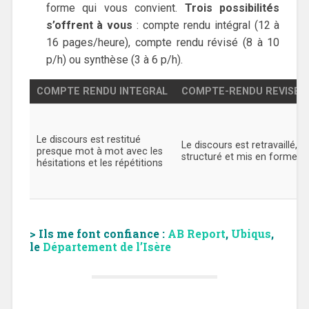
forme qui vous convient.
Trois possibilités
s’offrent à vous
: compte rendu intégral (12 à
16 pages/heure), compte rendu révisé (8 à 10
p/h) ou synthèse (3 à 6 p/h).
COMPTE RENDU INTEGRAL
COMPTE-RENDU REVISE
Le discours est restitué
Le discours est retravaillé,
presque mot à mot avec les
structuré et mis en forme
hésitations et les répétitions
> Ils me font confiance :
AB Report
,
Ubiqus
,
le
Département de l’Isère