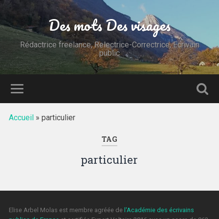
Des mots Des visages
Rédactrice freelance, Relectrice-Correctrice, Ecrivain
public
Accueil
»
particulier
TAG
particulier
Elise Arbel Molas est membre agréée de
l'Académie des écrivains