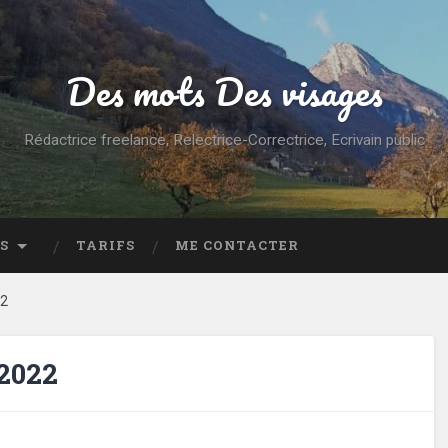
Des mots Des visages
Rédactrice freelance, Relectrice-Correctrice, Ecrivain public
S
TARIFS
ME CONTACTER
22
2022