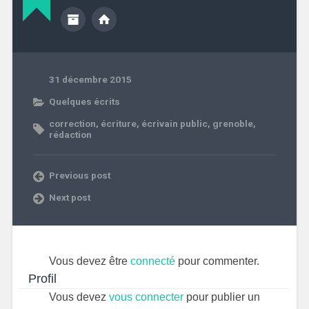
31 décembre 2015
Quelques écrits
correction
,
écriture
,
écrivain public
,
grenoble
,
rédaction
Previous post
Next post
Vous devez être
connecté
pour commenter.
Profil
Vous devez
vous connecter
pour publier un