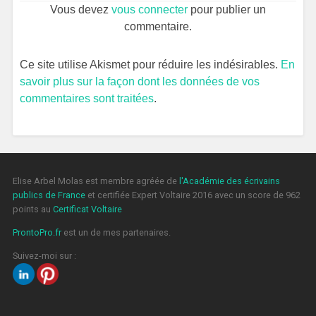
Vous devez
vous connecter
pour publier un
commentaire.
Ce site utilise Akismet pour réduire les indésirables.
En
savoir plus sur la façon dont les données de vos
commentaires sont traitées
.
Elise Arbel Molas est membre agréée de
l'Académie des écrivains
publics de France
et certifiée Expert Voltaire 2016 avec un score de 962
points au
Certificat Voltaire
ProntoPro.fr
est un de mes partenaires.
Suivez-moi sur :