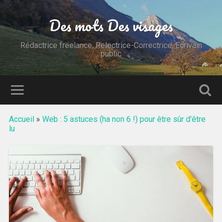
Des mots Des visages
Rédactrice freelance, Relectrice-Correctrice, Ecrivain
public
Accueil
»
Web : 5 astuces (ha non 6 !) pour être sûr d’être
lu