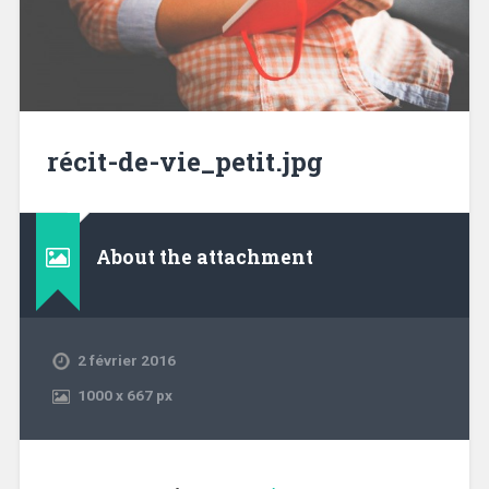
récit-de-vie_petit.jpg
About the attachment
2 février 2016
1000
x
667 px