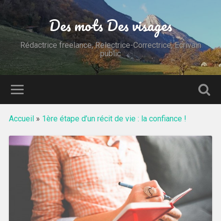
Des mots Des visages
Rédactrice freelance, Relectrice-Correctrice, Ecrivain
public
Accueil
»
1ère étape d’un récit de vie : la confiance !