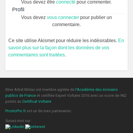
Vous devez être
connecté
pour commenter.
Profil
Vous devez
vous connecter
pour publier un
commentaire.
Ce site utilise Akismet pour réduire les indésirables.
En
savoir plus sur la façon dont les données de vos
commentaires sont traitées
.
Elise Arbel Molas est membre agréée de
l'Académie des écrivains
publics de France
et certifiée Expert Voltaire 2016 avec un score de 962
points au
Certificat Voltaire
ProntoPro.fr
est un de mes partenaires.
Suivez-moi sur :