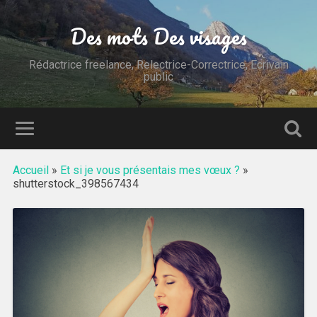
Des mots Des visages
Rédactrice freelance, Relectrice-Correctrice, Ecrivain
public
Accueil
»
Et si je vous présentais mes vœux ?
»
shutterstock_398567434