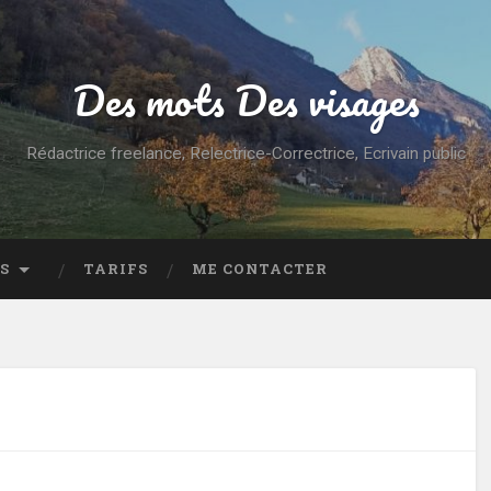
Des mots Des visages
Rédactrice freelance, Relectrice-Correctrice, Ecrivain public
S
TARIFS
ME CONTACTER