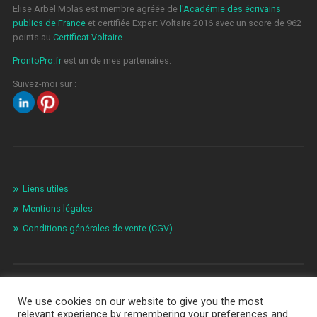
Elise Arbel Molas est membre agréée de
l'Académie des écrivains
publics de France
et certifiée Expert Voltaire 2016 avec un score de 962
points au
Certificat Voltaire
ProntoPro.fr
est un de mes partenaires.
Suivez-moi sur :
Liens utiles
Mentions légales
Conditions générales de vente (CGV)
We use cookies on our website to give you the most
relevant experience by remembering your preferences and