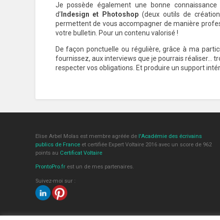
Je possède également une bonne connaissance
d’
Indesign et
Photoshop
(deux outils de créati
permettent de vous accompagner de manière professi
votre bulletin. Pour un contenu valorisé !
De façon ponctuelle ou régulière, grâce à ma parti
fournissez, aux interviews que je pourrais réaliser… 
respecter vos obligations. Et produire un support intére
Elise Arbel Molas est membre agréée de
l'Académie des écrivains
publics de France
et certifiée Expert Voltaire 2016 avec un score de 962
points au
Certificat Voltaire
ProntoPro.fr
est un de mes partenaires.
Suivez-moi sur :