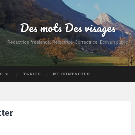
Des mots Des visages
Rédactrice freelance, Relectrice-Correctrice, Ecrivain public
S
TARIFS
ME CONTACTER
tter