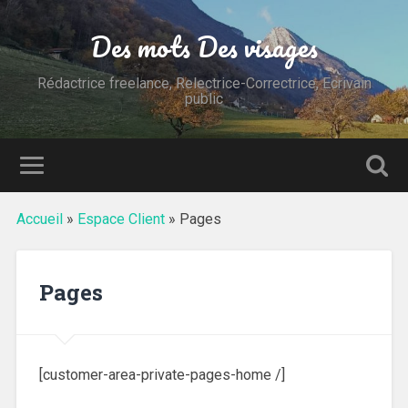
Des mots Des visages
Rédactrice freelance, Relectrice-Correctrice, Ecrivain
public
Accueil
»
Espace Client
»
Pages
Pages
[customer-area-private-pages-home /]