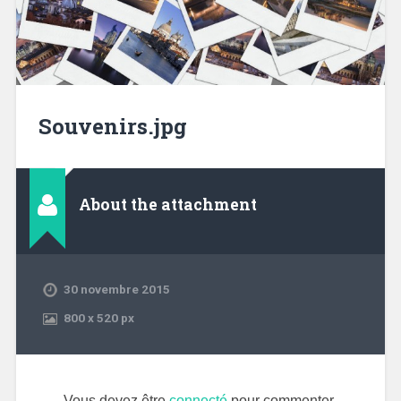
Souvenirs.jpg
About the attachment
30 novembre 2015
800
x
520 px
Vous devez être
connecté
pour commenter.