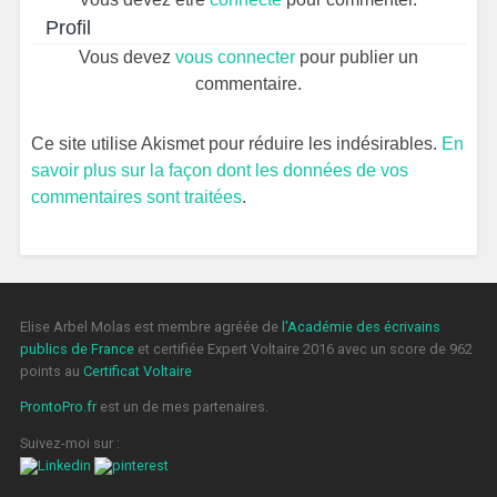
Profil
Vous devez
vous connecter
pour publier un
commentaire.
Ce site utilise Akismet pour réduire les indésirables.
En
savoir plus sur la façon dont les données de vos
commentaires sont traitées
.
Elise Arbel Molas est membre agréée de
l'Académie des écrivains
publics de France
et certifiée Expert Voltaire 2016 avec un score de 962
points au
Certificat Voltaire
ProntoPro.fr
est un de mes partenaires.
Suivez-moi sur :