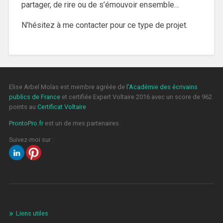
partager, de rire ou de s’émouvoir ensemble…
N’hésitez à me contacter pour ce type de projet.
Elise Arbel Molas est membre agréée de
l'Académie des écrivains
publics de France
et certifiée Expert Voltaire 2016 avec un score de 962
points au
Certificat Voltaire
ProntoPro.fr
est un de mes partenaires.
Suivez-moi sur :
Liens utiles